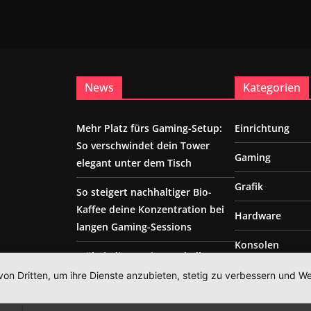
News
Kategorien
Mehr Platz fürs Gaming-Setup:
Einrichtung
So verschwindet dein Tower
Gaming
elegant unter dem Tisch
Grafik
So steigert nachhaltiger Bio-
Kaffee deine Konzentration bei
Hardware
langen Gaming-Sessions
Konsolen
Möbel, die Gaming und Alltag
verbinden
sonstiges
von Dritten, um ihre Dienste anzubieten, stetig zu verbessern und