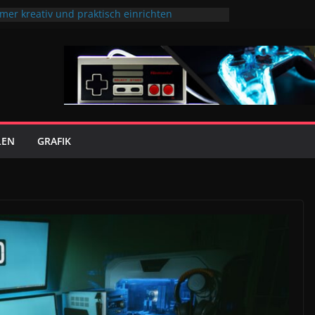
er kreativ und praktisch einrichten
fürs Gaming-Setup: So verschwindet dein Tower
er dem Tisch
nachhaltiger Bio-Kaffee deine Konzentration bei
ing-Sessions
Gaming und Alltag verbinden
n Kopf nach langen Gaming-Sessions
t
LEN
GRAFIK