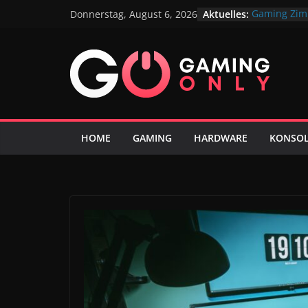
Zum
Aktuelles:
Gaming Zimm
Donnerstag, August 6, 2026
Inhalt
Mehr Platz 
elegant unt
springen
So steigert 
langen Gam
Möbel, die 
Wie man de
freibekomm
HOME
GAMING
HARDWARE
KONSO