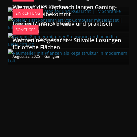
Wie man den Kopf nach langen Gaming-
September 29, 2025
Gamgam
Sessions freibekommt
EINRICHTUNG
Gaming Zimmer kreativ und praktisch
September 15, 2025
Only Gamer
einrichten
SONSTIGES
Wohnen neu gedacht – Stilvolle Lösungen
September 10, 2025
Only Gamer
für offene Flächen
August 22, 2025
Gamgam