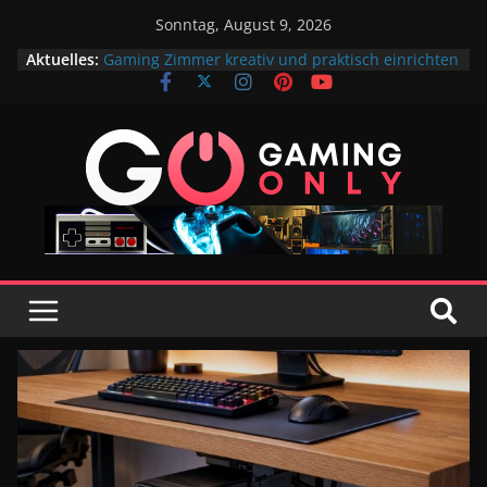
Sonntag, August 9, 2026
Aktuelles:
Gaming Zimmer kreativ und praktisch einrichten
Mehr Platz fürs Gaming-Setup: So verschwindet
dein Tower elegant unter dem Tisch
So steigert nachhaltiger Bio-Kaffee deine
Konzentration bei langen Gaming-Sessions
Möbel, die Gaming und Alltag verbinden
Wie man den Kopf nach langen Gaming-
Sessions freibekommt