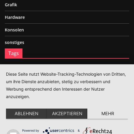
Grafik
Hardware
Konsolen
sonstiges
Tags
3D
Festplatte
Gaming Hardware
Gaming PC
Grafik
HDR
Internet
Mainboard
Diese Seite nutzt Website-Tracking-Technologien von Dritten,
Playstation
SSD
Verbindung
WLAN
um ihre Dienste anzubieten, stetig zu verbessern und
Impressum
Werbung entsprechend den Interessen der Nutzer
anzuzeigen.
Datenschutz
Cookie-Einstellungen
ABLEHNEN
AKZEPTIEREN
MEHR
Powered by
&