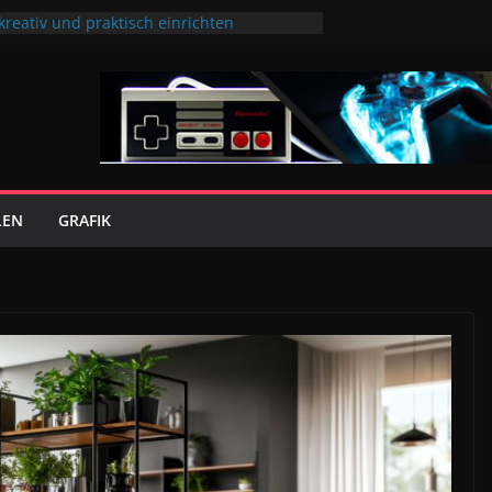
eativ und praktisch einrichten
 Gaming-Setup: So verschwindet dein Tower
em Tisch
haltiger Bio-Kaffee deine Konzentration bei
essions
ng und Alltag verbinden
f nach langen Gaming-Sessions
LEN
GRAFIK