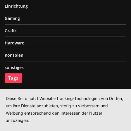
Einrichtung
Gaming
Grafik
Hardware
Konsolen
sonstiges
Tags
3D
Festplatte
Gaming Hardware
Gaming PC
Grafik
HDR
Internet
Mainboard
Diese Seite nutzt Website-Tracking-Technologien von Dritten,
Playstation
SSD
Verbindung
WLAN
um ihre Dienste anzubieten, stetig zu verbessern und
Impressum
Werbung entsprechend den Interessen der Nutzer
anzuzeigen.
Datenschutz